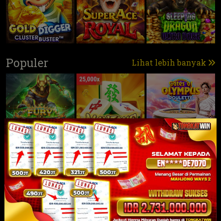
Populer
Lihat lebih banyak