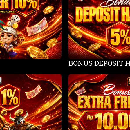
BONUS DEPOSIT 