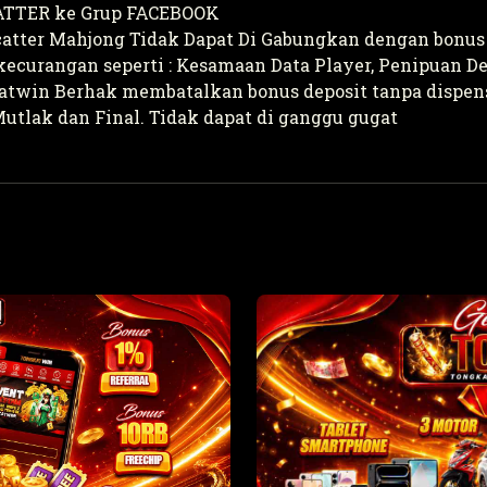
CATTER ke Grup FACEBOOK
catter Mahjong Tidak Dapat Di Gabungkan dengan bonus
kecurangan seperti : Kesamaan Data Player, Penipuan D
katwin Berhak membatalkan bonus deposit tanpa dispens
tlak dan Final. Tidak dapat di ganggu gugat