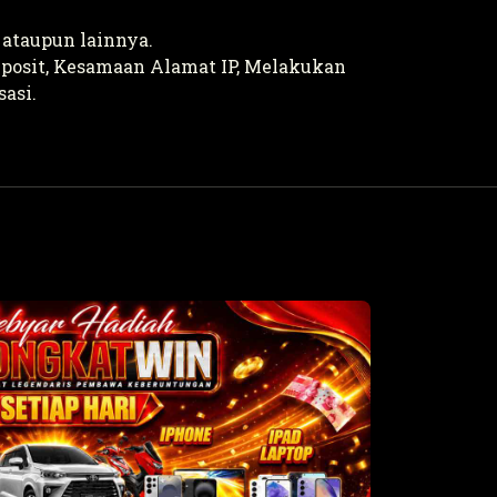
 ataupun lainnya.
eposit, Kesamaan Alamat IP, Melakukan
asi.