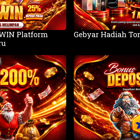
WIN Platform
Gebyar Hadiah To
ru